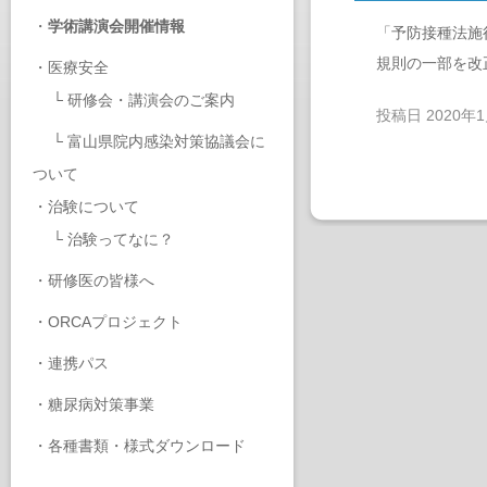
・
学術講演会開催情報
「予防接種法施
規則の一部を改
・
医療安全
└
研修会・講演会のご案内
投稿日
2020年
└
富山県院内感染対策協議会に
ついて
・
治験について
└
治験ってなに？
・
研修医の皆様へ
・
ORCAプロジェクト
・
連携パス
・
糖尿病対策事業
・
各種書類・様式ダウンロード