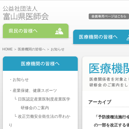
HOME
＞
医療機関の皆様へ
＞ お知らせ
・
お知らせ
・
産業保健、健康スポーツ
└
日医認定産業医制度産業医学
アーカイブ
研修会のご案内
└
改正労働安全衛生法の早わか
「予防接種法施行
り
の一部を改正する