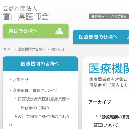
HOME
＞
医療機関の皆様へ
＞ お知らせ
・
お知らせ
・
産業保健、健康スポーツ
└
日医認定産業医制度産業医学
アーカイブ
研修会のご案内
└
改正労働安全衛生法の早わか
「「診療報酬の算
り
訂正について