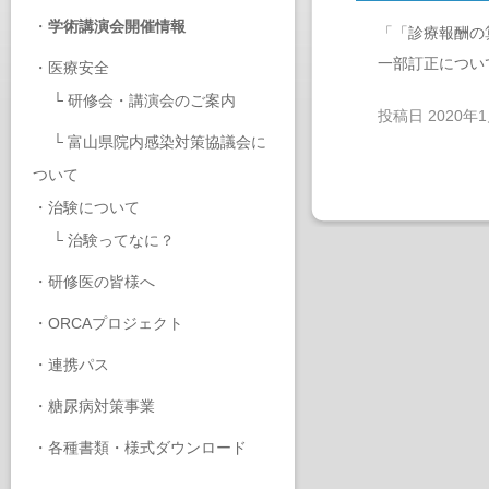
・
学術講演会開催情報
「「診療報酬の
一部訂正につい
・
医療安全
└
研修会・講演会のご案内
投稿日
2020年
└
富山県院内感染対策協議会に
ついて
・
治験について
└
治験ってなに？
・
研修医の皆様へ
・
ORCAプロジェクト
・
連携パス
・
糖尿病対策事業
・
各種書類・様式ダウンロード