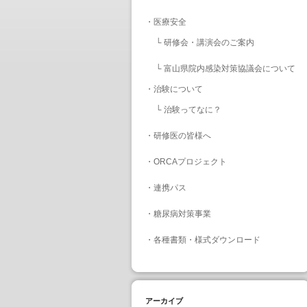
・
医療安全
└
研修会・講演会のご案内
└
富山県院内感染対策協議会について
・
治験について
└
治験ってなに？
・
研修医の皆様へ
・
ORCAプロジェクト
・
連携パス
・
糖尿病対策事業
・
各種書類・様式ダウンロード
アーカイブ