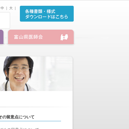
中
｜
大
｜
その留意点について