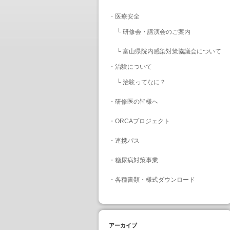
・
医療安全
└
研修会・講演会のご案内
└
富山県院内感染対策協議会について
・
治験について
└
治験ってなに？
・
研修医の皆様へ
・
ORCAプロジェクト
・
連携パス
・
糖尿病対策事業
・
各種書類・様式ダウンロード
アーカイブ