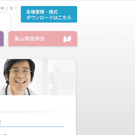
中
｜
大
｜
て