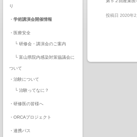
第５２回産業医
り
投稿日
2020年
・
学術講演会開催情報
・
医療安全
└
研修会・講演会のご案内
└
富山県院内感染対策協議会に
ついて
・
治験について
└
治験ってなに？
・
研修医の皆様へ
・
ORCAプロジェクト
・
連携パス