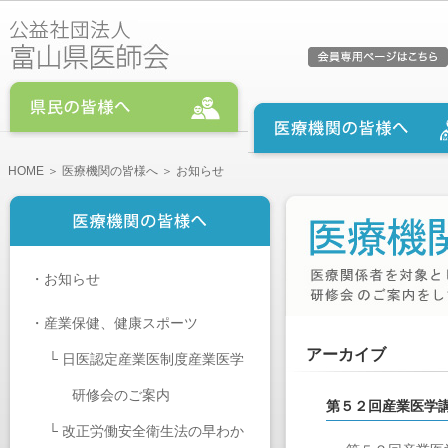
HOME
＞
医療機関の皆様へ
＞ お知らせ
・
お知らせ
・
産業保健、健康スポーツ
アーカイブ
└
日医認定産業医制度産業医学
研修会のご案内
第５２回産業医学
└
改正労働安全衛生法の早わか