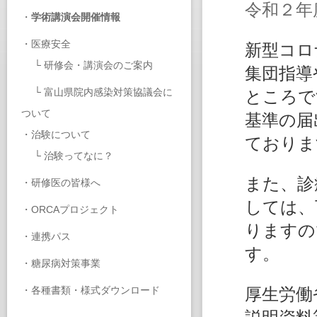
令和２年
・
学術講演会開催情報
・
医療安全
新型コロ
└
研修会・講演会のご案内
集団指導
└
富山県院内感染対策協議会に
ところで
ついて
基準の届
・
治験について
ておりま
└
治験ってなに？
また、診
・
研修医の皆様へ
しては、
・
ORCAプロジェクト
りますの
・
連携パス
す。
・
糖尿病対策事業
・
各種書類・様式ダウンロード
厚生労働