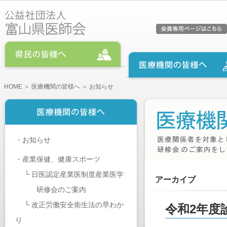
HOME
＞
医療機関の皆様へ
＞ お知らせ
・
お知らせ
・
産業保健、健康スポーツ
└
日医認定産業医制度産業医学
アーカイブ
研修会のご案内
└
改正労働安全衛生法の早わか
令和2年度
り