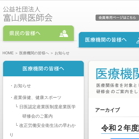
HOME
＞
医療機関の皆様へ
＞ お知らせ
・
お知らせ
・
産業保健、健康スポーツ
└
日医認定産業医制度産業医学
アーカイブ
研修会のご案内
└
改正労働安全衛生法の早わか
令和２年度
り