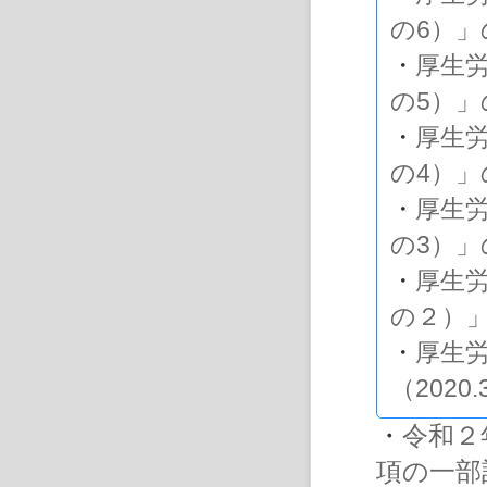
の6）
・
厚生
の5）
・
厚生
の4）
・
厚生
の3）
・
厚生
の２）
・
厚生
（2020.
・
令和２
項の一部