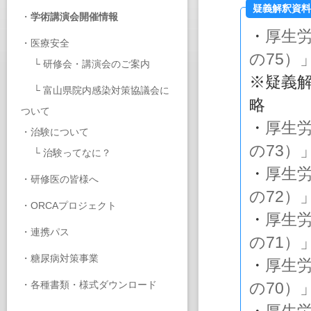
疑義解釈資料
・
学術講演会開催情報
・
厚生
・
医療安全
の75）
└
研修会・講演会のご案内
※疑義
└
富山県院内感染対策協議会に
略
ついて
・
厚生
・
治験について
の73）
└
治験ってなに？
・
厚生
・
研修医の皆様へ
の72）
・
ORCAプロジェクト
・
厚生
・
連携パス
の71）
・
糖尿病対策事業
・
厚生
・
各種書類・様式ダウンロード
の70）