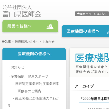
HOME
＞
医療機関の皆様へ
＞ お知らせ
・
お知らせ
・
産業保健、健康スポーツ
└
日医認定産業医制度産業医学
アーカイブ
研修会のご案内
└
改正労働安全衛生法の早わか
「2020年度日本
り