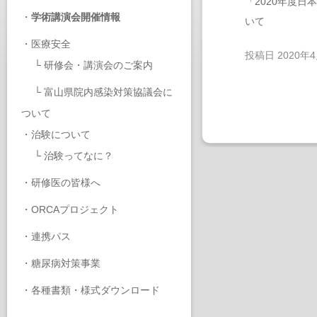
「2020年度
・
学術講演会開催情報
いて
・
医療安全
投稿日
2020年
└
研修会・講演会のご案内
└
富山県院内感染対策協議会に
ついて
・
治験について
└
治験ってなに？
・
研修医の皆様へ
・
ORCAプロジェクト
・
連携パス
・
糖尿病対策事業
・
各種書類・様式ダウンロード