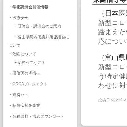
・
学術講演会開催情報
（日本医
・
医療安全
新型コロ
└
研修会・講演会のご案内
踏まえた
└
富山県院内感染対策協議会に
応につい
ついて
・
治験について
（富山県
└
治験ってなに？
新型コロ
・
研修医の皆様へ
う特定健
・
ORCAプロジェクト
わせに対
・
連携パス
投稿日
2020年
・
糖尿病対策事業
・
各種書類・様式ダウンロード