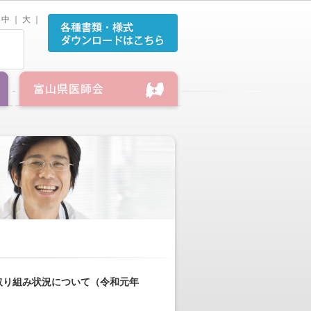
中
｜
大
｜
取り組み状況について（令和元年