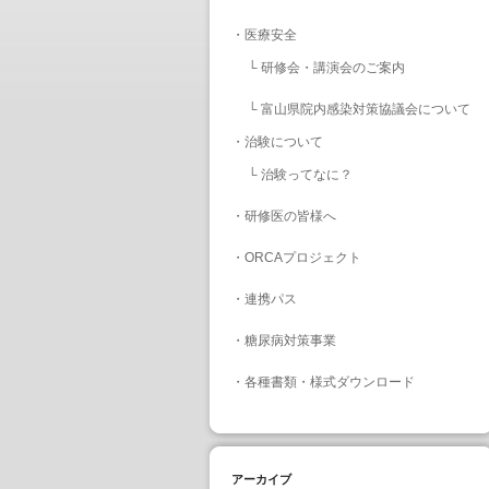
・
医療安全
└
研修会・講演会のご案内
└
富山県院内感染対策協議会について
・
治験について
└
治験ってなに？
・
研修医の皆様へ
・
ORCAプロジェクト
・
連携パス
・
糖尿病対策事業
・
各種書類・様式ダウンロード
アーカイブ