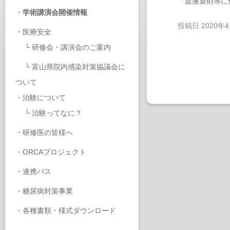
「血液製剤等に
・
学術講演会開催情報
投稿日
2020年
・
医療安全
└
研修会・講演会のご案内
└
富山県院内感染対策協議会に
ついて
・
治験について
└
治験ってなに？
・
研修医の皆様へ
・
ORCAプロジェクト
・
連携パス
・
糖尿病対策事業
・
各種書類・様式ダウンロード