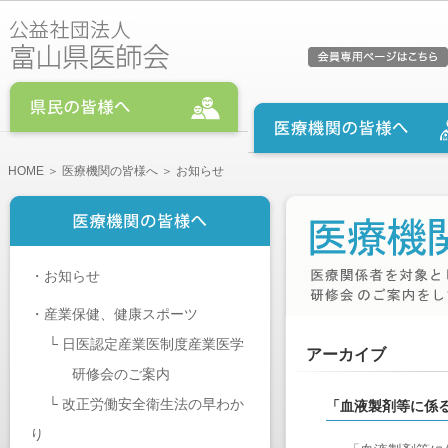
HOME
＞
医療機関の皆様へ
＞ お知らせ
・
お知らせ
・
産業保健、健康スポーツ
└
日医認定産業医制度産業医学
アーカイブ
研修会のご案内
└
改正労働安全衛生法の早わか
「血液製剤等に係
り