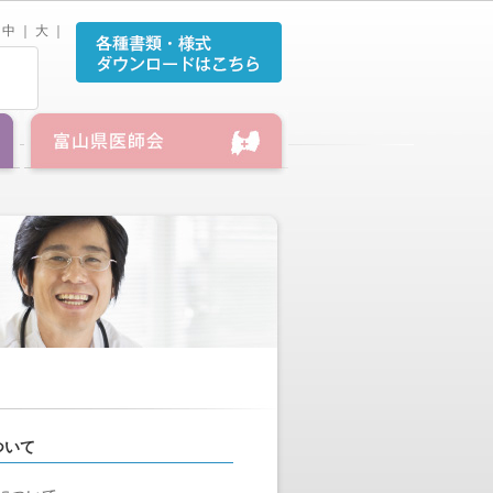
中
｜
大
｜
ついて