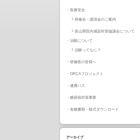
・
医療安全
└
研修会・講演会のご案内
└
富山県院内感染対策協議会について
・
治験について
└
治験ってなに？
・
研修医の皆様へ
・
ORCAプロジェクト
・
連携パス
・
糖尿病対策事業
・
各種書類・様式ダウンロード
アーカイブ