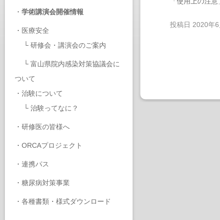
「使用上の注意
・
学術講演会開催情報
投稿日
2020年
・
医療安全
└
研修会・講演会のご案内
└
富山県院内感染対策協議会に
ついて
・
治験について
└
治験ってなに？
・
研修医の皆様へ
・
ORCAプロジェクト
・
連携パス
・
糖尿病対策事業
・
各種書類・様式ダウンロード