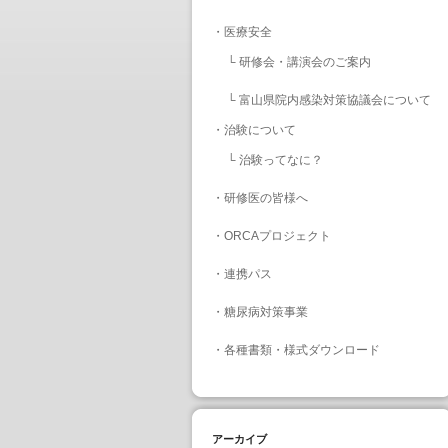
・
医療安全
└
研修会・講演会のご案内
└
富山県院内感染対策協議会について
・
治験について
└
治験ってなに？
・
研修医の皆様へ
・
ORCAプロジェクト
・
連携パス
・
糖尿病対策事業
・
各種書類・様式ダウンロード
アーカイブ