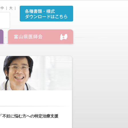
中
｜
大
｜
「不妊に悩む方への特定治療支援