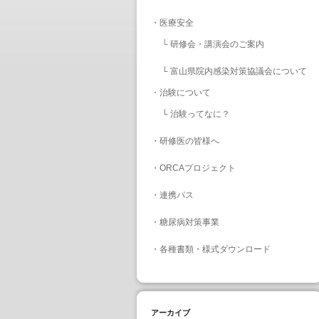
・
医療安全
└
研修会・講演会のご案内
└
富山県院内感染対策協議会について
・
治験について
└
治験ってなに？
・
研修医の皆様へ
・
ORCAプロジェクト
・
連携パス
・
糖尿病対策事業
・
各種書類・様式ダウンロード
アーカイブ