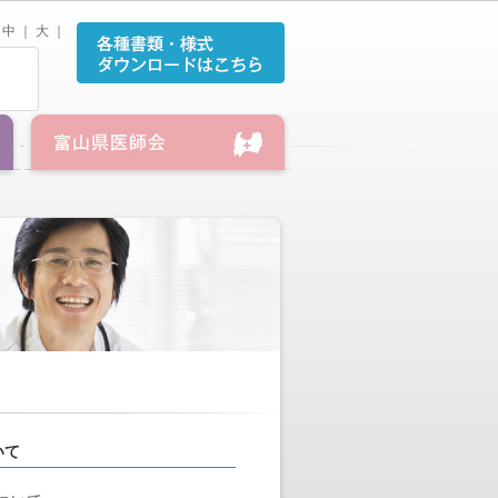
中
｜
大
｜
いて