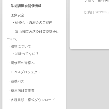
ＪＭＡＴ携行医
・
学術講演会開催情報
投稿日
2013年
・
医療安全
└
研修会・講演会のご案内
└
富山県院内感染対策協議会に
ついて
・
治験について
└
治験ってなに？
・
研修医の皆様へ
・
ORCAプロジェクト
・
連携パス
・
糖尿病対策事業
・
各種書類・様式ダウンロード