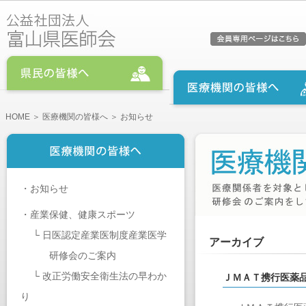
HOME
＞
医療機関の皆様へ
＞ お知らせ
・
お知らせ
・
産業保健、健康スポーツ
└
日医認定産業医制度産業医学
アーカイブ
研修会のご案内
└
改正労働安全衛生法の早わか
ＪＭＡＴ携行医薬
り