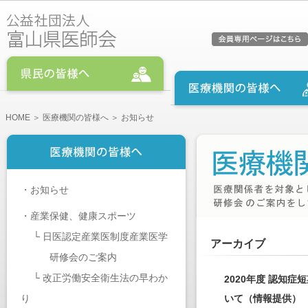
HOME
＞
医療機関の皆様へ
＞ お知らせ
・
お知らせ
・
産業保健、健康スポーツ
└
日医認定産業医制度産業医学
アーカイブ
研修会のご案内
└
改正労働安全衛生法の早わか
2020年度 認知
り
いて（情報提供）