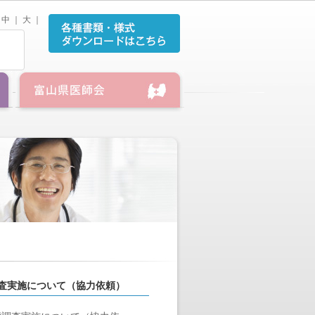
中
｜
大
｜
調査実施について（協力依頼）