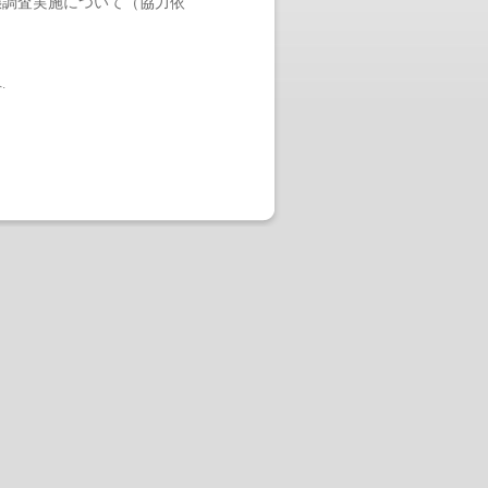
態調査実施について（協力依
へ
.