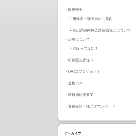
・
医療安全
└
研修会・講演会のご案内
└
富山県院内感染対策協議会について
・
治験について
└
治験ってなに？
・
研修医の皆様へ
・
ORCAプロジェクト
・
連携パス
・
糖尿病対策事業
・
各種書類・様式ダウンロード
アーカイブ