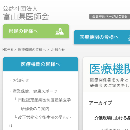
HOME
＞
医療機関の皆様へ
＞ お知らせ
・
お知らせ
・
産業保健、健康スポーツ
└
日医認定産業医制度産業医学
アーカイブ
研修会のご案内
└
改正労働安全衛生法の早わか
介護現場における
り