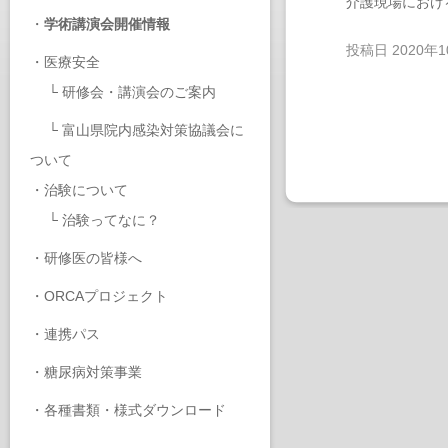
介護現場におけ
・
学術講演会開催情報
投稿日
2020年
・
医療安全
└
研修会・講演会のご案内
└
富山県院内感染対策協議会に
ついて
・
治験について
└
治験ってなに？
・
研修医の皆様へ
・
ORCAプロジェクト
・
連携パス
・
糖尿病対策事業
・
各種書類・様式ダウンロード