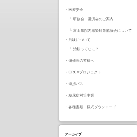
・
医療安全
└
研修会・講演会のご案内
└
富山県院内感染対策協議会について
・
治験について
└
治験ってなに？
・
研修医の皆様へ
・
ORCAプロジェクト
・
連携パス
・
糖尿病対策事業
・
各種書類・様式ダウンロード
アーカイブ