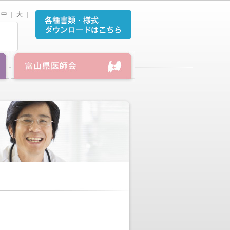
中
｜
大
｜