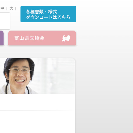
中
｜
大
｜