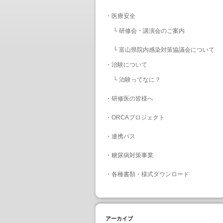
・
医療安全
└
研修会・講演会のご案内
└
富山県院内感染対策協議会について
・
治験について
└
治験ってなに？
・
研修医の皆様へ
・
ORCAプロジェクト
・
連携パス
・
糖尿病対策事業
・
各種書類・様式ダウンロード
アーカイブ