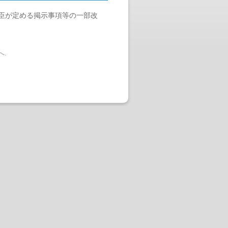
臣が定める掲示事項等の一部改
へ
.