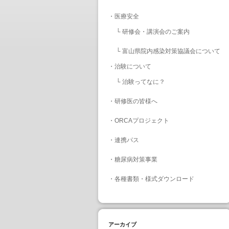
・
医療安全
└
研修会・講演会のご案内
└
富山県院内感染対策協議会について
・
治験について
└
治験ってなに？
・
研修医の皆様へ
・
ORCAプロジェクト
・
連携パス
・
糖尿病対策事業
・
各種書類・様式ダウンロード
アーカイブ