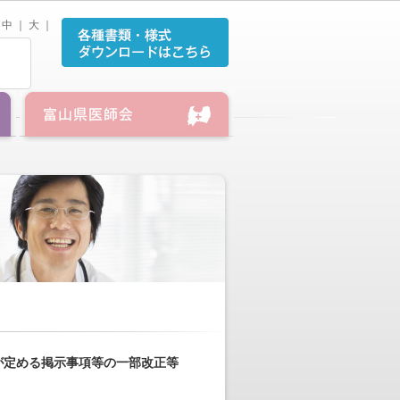
中
｜
大
｜
が定める掲示事項等の一部改正等