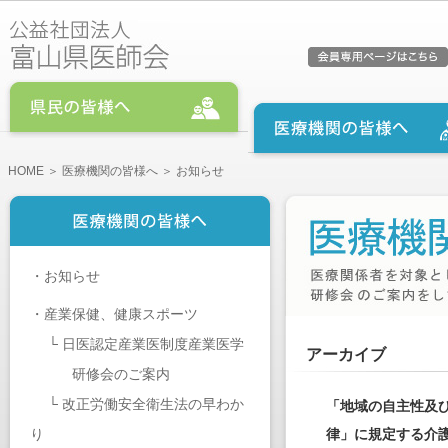
HOME
＞
医療機関の皆様へ
＞ お知らせ
・
お知らせ
・
産業保健、健康スポーツ
└
日医認定産業医制度産業医学
アーカイブ
研修会のご案内
└
改正労働安全衛生法の早わか
「地域の自主性及
り
律」に規定する介