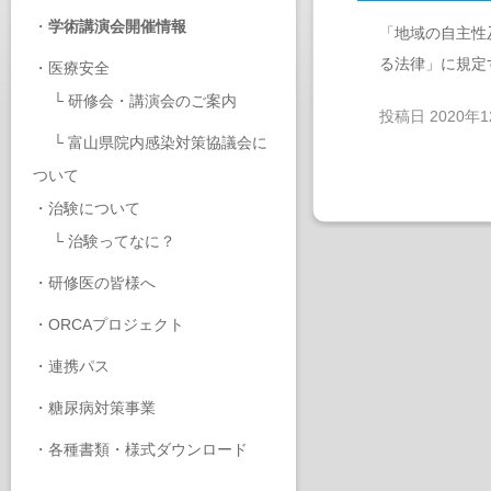
・
学術講演会開催情報
「地域の自主性
る法律」に規定
・
医療安全
└
研修会・講演会のご案内
投稿日
2020年
└
富山県院内感染対策協議会に
ついて
・
治験について
└
治験ってなに？
・
研修医の皆様へ
・
ORCAプロジェクト
・
連携パス
・
糖尿病対策事業
・
各種書類・様式ダウンロード