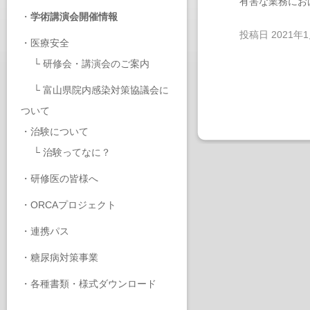
有害な業務にお
・
学術講演会開催情報
投稿日
2021年
・
医療安全
└
研修会・講演会のご案内
└
富山県院内感染対策協議会に
ついて
・
治験について
└
治験ってなに？
・
研修医の皆様へ
・
ORCAプロジェクト
・
連携パス
・
糖尿病対策事業
・
各種書類・様式ダウンロード