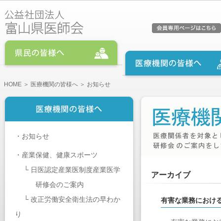
HOME
＞
医療機関の皆様へ
＞ お知らせ
・
お知らせ
・
産業保健、健康スポーツ
└
日医認定産業医制度産業医学
アーカイブ
研修会のご案内
└
改正労働安全衛生法の早わか
有害な業務におけ
り