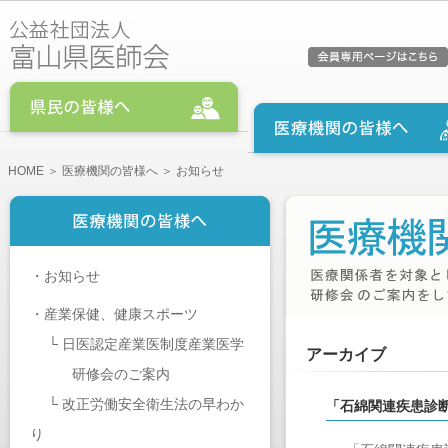
HOME
＞
医療機関の皆様へ
＞ お知らせ
・
お知らせ
・
産業保健、健康スポーツ
└
日医認定産業医制度産業医学
アーカイブ
研修会のご案内
└
改正労働安全衛生法の早わか
「石綿関連疾患診
り