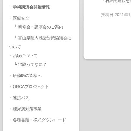
「石綿関連疾患
・
学術講演会開催情報
投稿日
2021年
・
医療安全
└
研修会・講演会のご案内
└
富山県院内感染対策協議会に
ついて
・
治験について
└
治験ってなに？
・
研修医の皆様へ
・
ORCAプロジェクト
・
連携パス
・
糖尿病対策事業
・
各種書類・様式ダウンロード