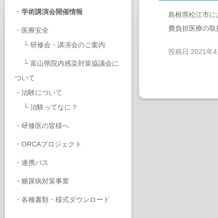
・
学術講演会開催情報
島根県松江市に
費負担医療の取
・
医療安全
└
研修会・講演会のご案内
投稿日
2021年
└
富山県院内感染対策協議会に
ついて
・
治験について
└
治験ってなに？
・
研修医の皆様へ
・
ORCAプロジェクト
・
連携パス
・
糖尿病対策事業
・
各種書類・様式ダウンロード