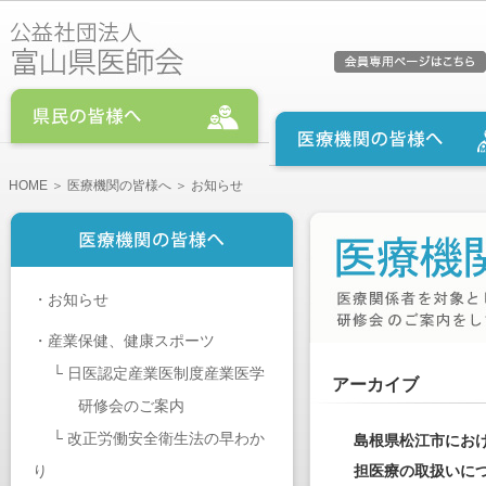
HOME
＞
医療機関の皆様へ
＞ お知らせ
・
お知らせ
・
産業保健、健康スポーツ
└
日医認定産業医制度産業医学
アーカイブ
研修会のご案内
└
改正労働安全衛生法の早わか
島根県松江市にお
り
担医療の取扱いに