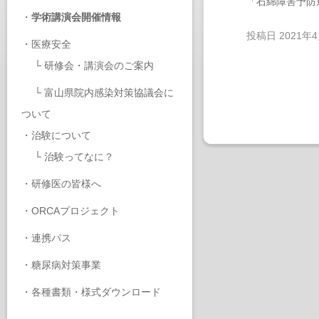
「石綿障害予防
・
学術講演会開催情報
投稿日
2021年
・
医療安全
└
研修会・講演会のご案内
└
富山県院内感染対策協議会に
ついて
・
治験について
└
治験ってなに？
・
研修医の皆様へ
・
ORCAプロジェクト
・
連携パス
・
糖尿病対策事業
・
各種書類・様式ダウンロード