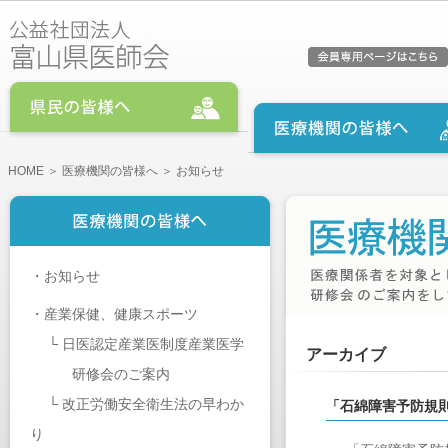
HOME
＞
医療機関の皆様へ
＞ お知らせ
・
お知らせ
・
産業保健、健康スポーツ
└
日医認定産業医制度産業医学
アーカイブ
研修会のご案内
└
改正労働安全衛生法の早わか
「石綿障害予防規
り