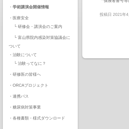
「保険者番号等
・
学術講演会開催情報
投稿日
2021年
・
医療安全
└
研修会・講演会のご案内
└
富山県院内感染対策協議会に
ついて
・
治験について
└
治験ってなに？
・
研修医の皆様へ
・
ORCAプロジェクト
・
連携パス
・
糖尿病対策事業
・
各種書類・様式ダウンロード