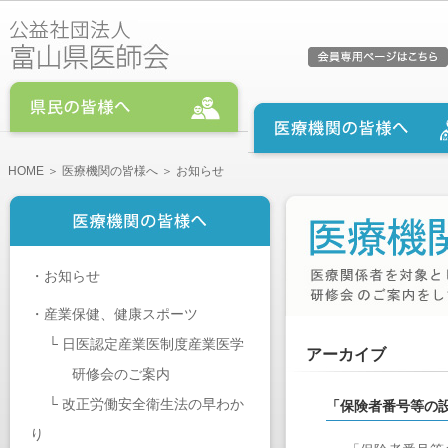
HOME
＞
医療機関の皆様へ
＞ お知らせ
・
お知らせ
・
産業保健、健康スポーツ
└
日医認定産業医制度産業医学
アーカイブ
研修会のご案内
└
改正労働安全衛生法の早わか
「保険者番号等の
り