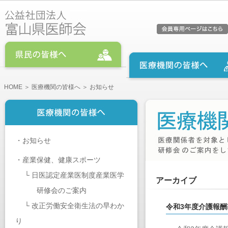
HOME
＞
医療機関の皆様へ
＞ お知らせ
・
お知らせ
・
産業保健、健康スポーツ
└
日医認定産業医制度産業医学
アーカイブ
研修会のご案内
└
改正労働安全衛生法の早わか
令和3年度介護報
り