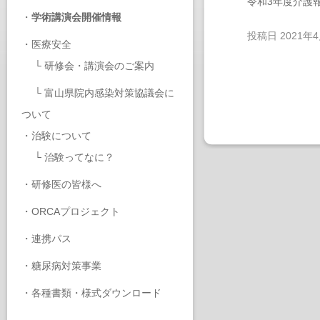
令和3年度介護
・
学術講演会開催情報
投稿日
2021年
・
医療安全
└
研修会・講演会のご案内
└
富山県院内感染対策協議会に
ついて
・
治験について
└
治験ってなに？
・
研修医の皆様へ
・
ORCAプロジェクト
・
連携パス
・
糖尿病対策事業
・
各種書類・様式ダウンロード