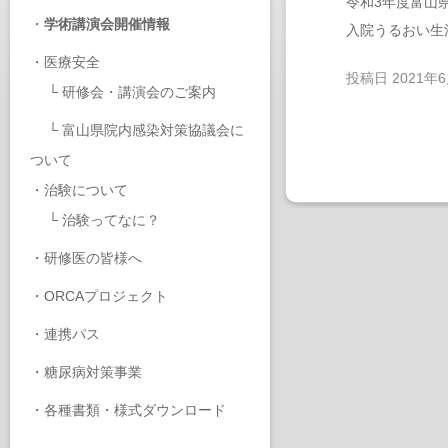
令和3年度富山
・
学術講演会開催情報
入院うるおい生
・
医療安全
投稿日
2021年
└
研修会・講演会のご案内
└
富山県院内感染対策協議会に
ついて
・
治験について
└
治験ってなに？
・
研修医の皆様へ
・
ORCAプロジェクト
・
連携パス
・
糖尿病対策事業
・
各種書類・様式ダウンロード