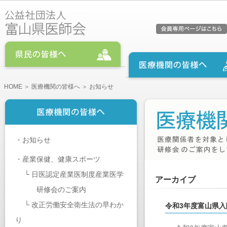
HOME
＞
医療機関の皆様へ
＞ お知らせ
・
お知らせ
・
産業保健、健康スポーツ
└
日医認定産業医制度産業医学
アーカイブ
研修会のご案内
└
改正労働安全衛生法の早わか
令和3年度富山県
り