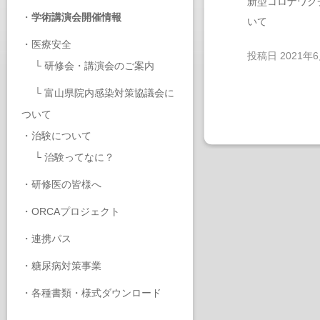
新型コロナワク
・
学術講演会開催情報
いて
・
医療安全
投稿日
2021年
└
研修会・講演会のご案内
└
富山県院内感染対策協議会に
ついて
・
治験について
└
治験ってなに？
・
研修医の皆様へ
・
ORCAプロジェクト
・
連携パス
・
糖尿病対策事業
・
各種書類・様式ダウンロード