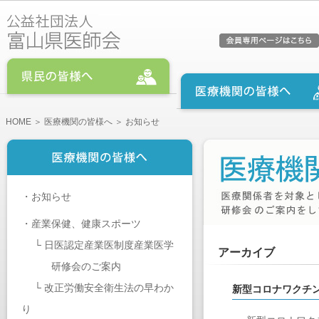
HOME
＞
医療機関の皆様へ
＞ お知らせ
・
お知らせ
・
産業保健、健康スポーツ
└
日医認定産業医制度産業医学
アーカイブ
研修会のご案内
└
改正労働安全衛生法の早わか
新型コロナワクチ
り