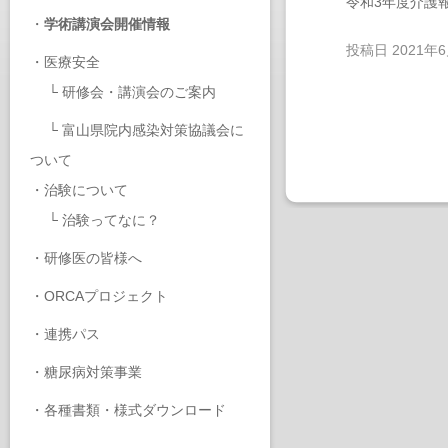
令和3年度介護
・
学術講演会開催情報
投稿日
2021年
・
医療安全
└
研修会・講演会のご案内
└
富山県院内感染対策協議会に
ついて
・
治験について
└
治験ってなに？
・
研修医の皆様へ
・
ORCAプロジェクト
・
連携パス
・
糖尿病対策事業
・
各種書類・様式ダウンロード