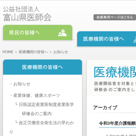
HOME
＞
医療機関の皆様へ
＞ お知らせ
・
お知らせ
・
産業保健、健康スポーツ
└
日医認定産業医制度産業医学
アーカイブ
研修会のご案内
└
改正労働安全衛生法の早わか
令和3年度介護報
り