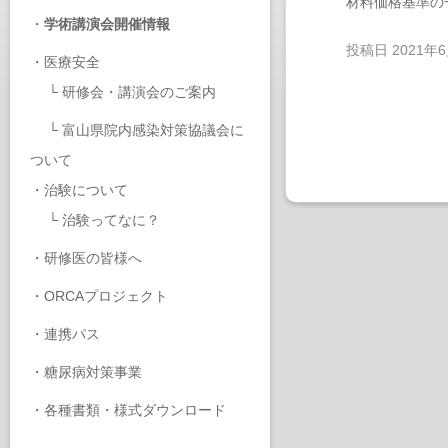
材料価格基準の
・
学術講演会開催情報
投稿日
2021年
・
医療安全
└
研修会・講演会のご案内
└
富山県院内感染対策協議会に
ついて
・
治験について
└
治験ってなに？
・
研修医の皆様へ
・
ORCAプロジェクト
・
連携パス
・
糖尿病対策事業
・
各種書類・様式ダウンロード