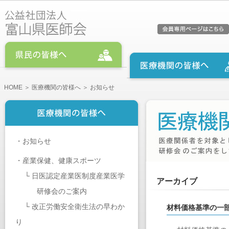
HOME
＞
医療機関の皆様へ
＞ お知らせ
・
お知らせ
・
産業保健、健康スポーツ
└
日医認定産業医制度産業医学
アーカイブ
研修会のご案内
└
改正労働安全衛生法の早わか
材料価格基準の一
り