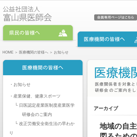
HOME
＞
医療機関の皆様へ
＞ お知らせ
・
お知らせ
・
産業保健、健康スポーツ
└
日医認定産業医制度産業医学
アーカイブ
研修会のご案内
└
改正労働安全衛生法の早わか
地域の自
り
図るため