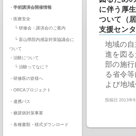
・
学術講演会開催情報
に伴う厚生
ついて（居
・
医療安全
└
研修会・講演会のご案内
支援センタ
└
富山県院内感染対策協議会に
地域の自
ついて
進を図る
・
治験について
部の施行
└
治験ってなに？
る省令等
・
研修医の皆様へ
よび地域
・
ORCAプロジェクト
投稿日
2013年
・
連携パス
・
糖尿病対策事業
・
各種書類・様式ダウンロード