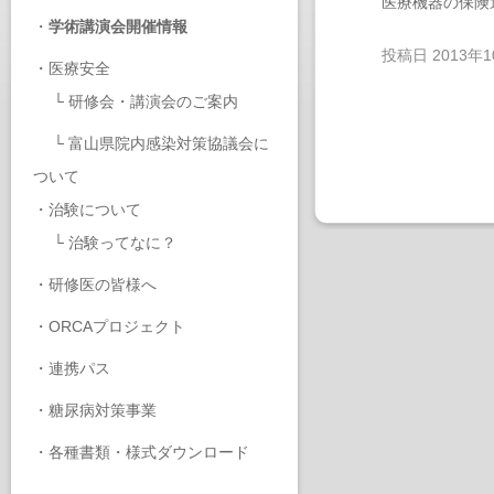
医療機器の保険
・
学術講演会開催情報
投稿日
2013年
・
医療安全
└
研修会・講演会のご案内
└
富山県院内感染対策協議会に
ついて
・
治験について
└
治験ってなに？
・
研修医の皆様へ
・
ORCAプロジェクト
・
連携パス
・
糖尿病対策事業
・
各種書類・様式ダウンロード