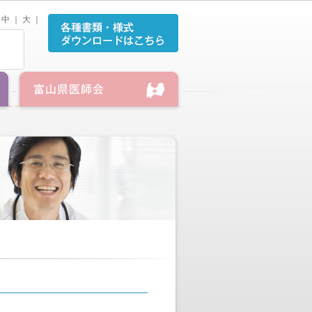
中
｜
大
｜