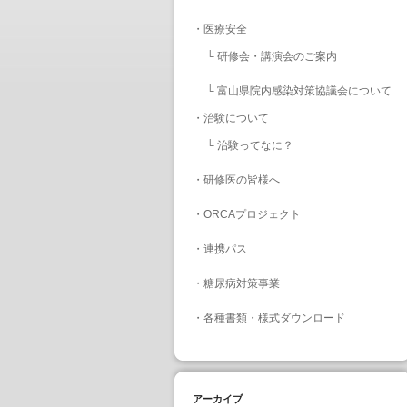
・
医療安全
└
研修会・講演会のご案内
└
富山県院内感染対策協議会について
・
治験について
└
治験ってなに？
・
研修医の皆様へ
・
ORCAプロジェクト
・
連携パス
・
糖尿病対策事業
・
各種書類・様式ダウンロード
アーカイブ