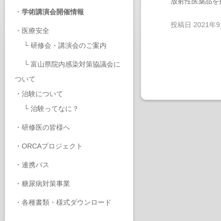
放射性医薬品を
・
学術講演会開催情報
投稿日
2021年
・
医療安全
└
研修会・講演会のご案内
└
富山県院内感染対策協議会に
ついて
・
治験について
└
治験ってなに？
・
研修医の皆様へ
・
ORCAプロジェクト
・
連携パス
・
糖尿病対策事業
・
各種書類・様式ダウンロード