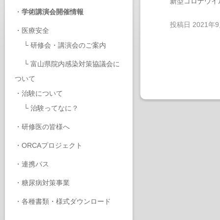
新型コロナウイ
・
学術講演会開催情報
投稿日
2021年
・
医療安全
└
研修会・講演会のご案内
└
富山県院内感染対策協議会に
ついて
・
治験について
└
治験ってなに？
・
研修医の皆様へ
・
ORCAプロジェクト
・
連携パス
・
糖尿病対策事業
・
各種書類・様式ダウンロード