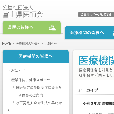
HOME
＞
医療機関の皆様へ
＞ お知らせ
・
お知らせ
・
産業保健、健康スポーツ
└
日医認定産業医制度産業医学
アーカイブ
研修会のご案内
└
改正労働安全衛生法の早わか
令和３年度 医療
り