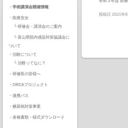
令和３年度 医
・
学術講演会開催情報
投稿日
2021年
・
医療安全
└
研修会・講演会のご案内
└
富山県院内感染対策協議会に
ついて
・
治験について
└
治験ってなに？
・
研修医の皆様へ
・
ORCAプロジェクト
・
連携パス
・
糖尿病対策事業
・
各種書類・様式ダウンロード