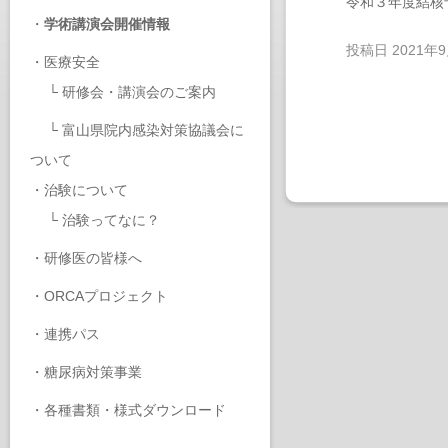
令和３年度結核
・
学術講演会開催情報
投稿日
2021年
・
医療安全
└
研修会・講演会のご案内
└
富山県院内感染対策協議会に
ついて
・
治験について
└
治験ってなに？
・
研修医の皆様へ
・
ORCAプロジェクト
・
連携パス
・
糖尿病対策事業
・
各種書類・様式ダウンロード