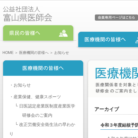
HOME
＞
医療機関の皆様へ
＞ お知らせ
・
お知らせ
・
産業保健、健康スポーツ
└
日医認定産業医制度産業医学
アーカイブ
研修会のご案内
└
改正労働安全衛生法の早わか
令和３年度結核予
り