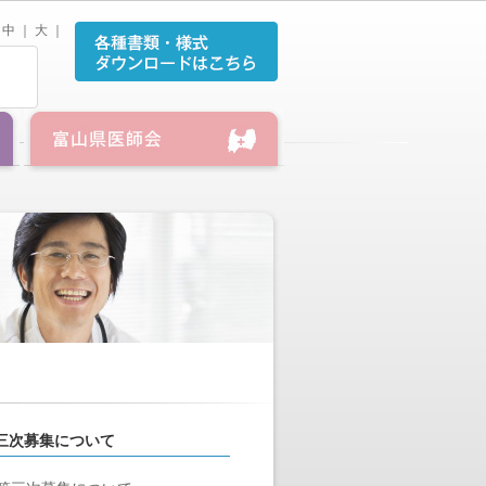
中
｜
大
｜
三次募集について