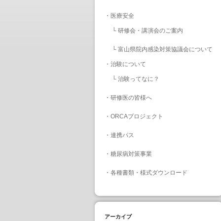
・
医療安全
└
研修会・講演会のご案内
└
富山県院内感染対策協議会について
・
治験について
└
治験ってなに？
・
研修医の皆様へ
・
ORCAプロジェクト
・
連携パス
・
糖尿病対策事業
・
各種書類・様式ダウンロード
アーカイブ