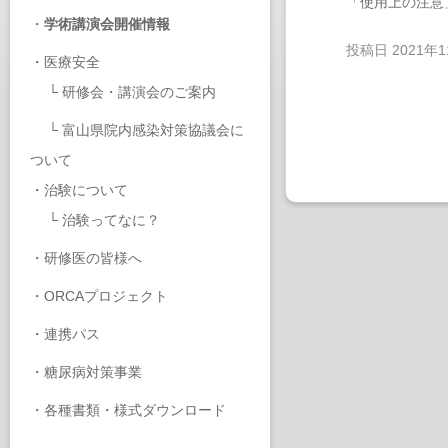
「使用上の注意
・
学術講演会開催情報
投稿日
2021年
・
医療安全
└
研修会・講演会のご案内
└
富山県院内感染対策協議会に
ついて
・
治験について
└
治験ってなに？
・
研修医の皆様へ
・
ORCAプロジェクト
・
連携パス
・
糖尿病対策事業
・
各種書類・様式ダウンロード