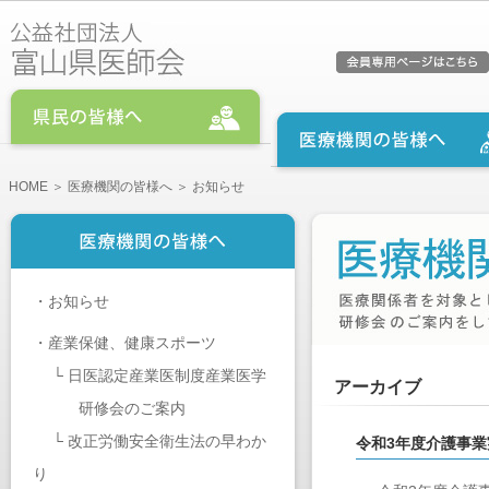
HOME
＞
医療機関の皆様へ
＞ お知らせ
・
お知らせ
・
産業保健、健康スポーツ
└
日医認定産業医制度産業医学
アーカイブ
研修会のご案内
└
改正労働安全衛生法の早わか
令和3年度介護事業
り