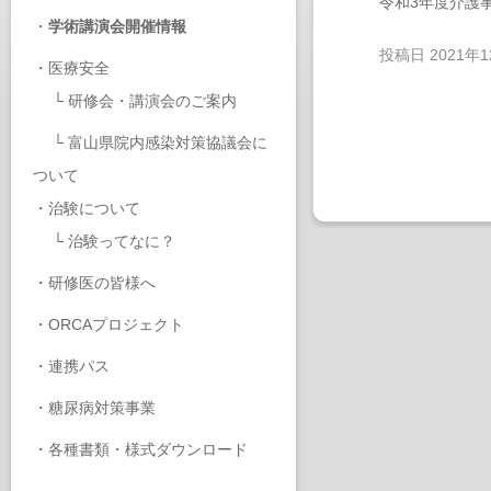
令和3年度介護
・
学術講演会開催情報
投稿日
2021年
・
医療安全
└
研修会・講演会のご案内
└
富山県院内感染対策協議会に
ついて
・
治験について
└
治験ってなに？
・
研修医の皆様へ
・
ORCAプロジェクト
・
連携パス
・
糖尿病対策事業
・
各種書類・様式ダウンロード