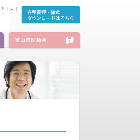
中
｜
大
｜