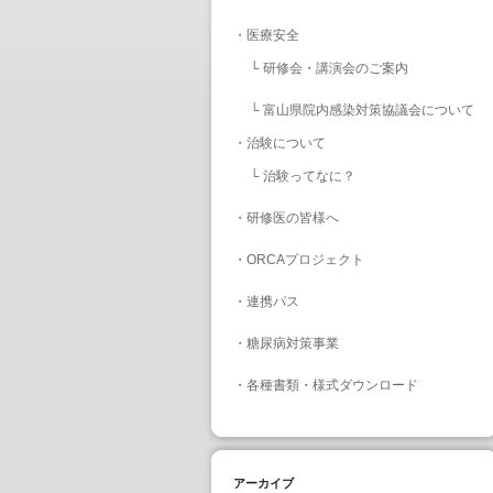
・
医療安全
└
研修会・講演会のご案内
└
富山県院内感染対策協議会について
・
治験について
└
治験ってなに？
・
研修医の皆様へ
・
ORCAプロジェクト
・
連携パス
・
糖尿病対策事業
・
各種書類・様式ダウンロード
アーカイブ