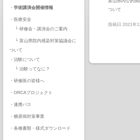
富山県内公的病
・
学術講演会開催情報
ついて
・
医療安全
投稿日
2021年
└
研修会・講演会のご案内
└
富山県院内感染対策協議会に
ついて
・
治験について
└
治験ってなに？
・
研修医の皆様へ
・
ORCAプロジェクト
・
連携パス
・
糖尿病対策事業
・
各種書類・様式ダウンロード