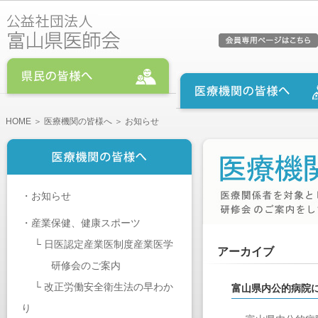
HOME
＞
医療機関の皆様へ
＞ お知らせ
・
お知らせ
・
産業保健、健康スポーツ
└
日医認定産業医制度産業医学
アーカイブ
研修会のご案内
└
改正労働安全衛生法の早わか
富山県内公的病院
り