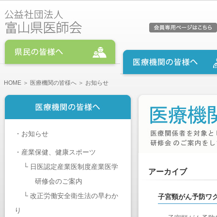
HOME
＞
医療機関の皆様へ
＞ お知らせ
・
お知らせ
・
産業保健、健康スポーツ
└
日医認定産業医制度産業医学
アーカイブ
研修会のご案内
└
改正労働安全衛生法の早わか
子宮頸がん予防ワ
り