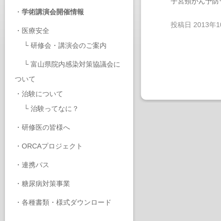
子宮頸がん予防
・
学術講演会開催情報
投稿日
2013年
・
医療安全
└
研修会・講演会のご案内
└
富山県院内感染対策協議会に
ついて
・
治験について
└
治験ってなに？
・
研修医の皆様へ
・
ORCAプロジェクト
・
連携パス
・
糖尿病対策事業
・
各種書類・様式ダウンロード