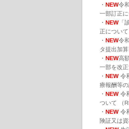
・
NEW
令
一部訂正につ
・
NEW
「
正について（
・
NEW
令
タ提出加算等
・
NEW
高
一部を改正
・
NEW
令
療報酬等の
・
NEW
令
ついて （R8
・
NEW
令
険証又は資