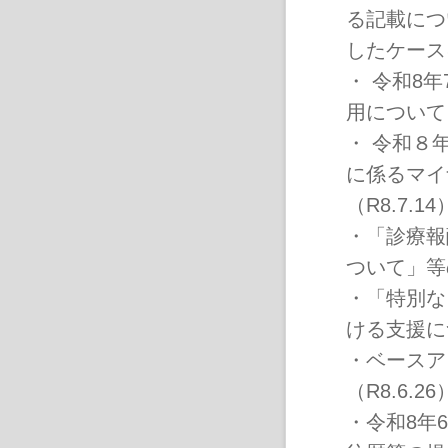
る記載につい
したケースに
・
令和8年
用について（
・
令和８年
に係るマイ
（R8.7.14
・
「診療報
ついて」等
・
「特別な
ける支援に
・
ベースア
（R8.6.26
・
令和8年