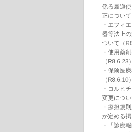
係る最適使
正について
・
エフィエン
器等法上の
ついて（R8.
・
使用薬剤
（R8.6.23
・
保険医療
（R8.6.10
・
コルヒチ
変更について
・
療担規則
が定める掲
・
「診療報