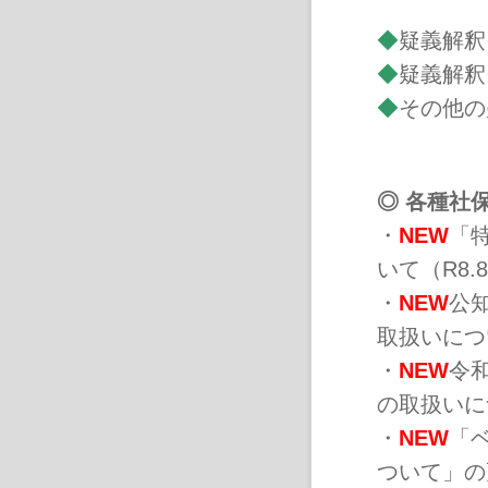
◆
疑義解釈そ
◆
疑義解釈そ
◆
その他の
◎ 各種社
・
NEW
「
いて（R8.8
・
NEW
公
取扱いについ
・
NEW
令
の取扱いにつ
・
NEW
「
ついて」の更