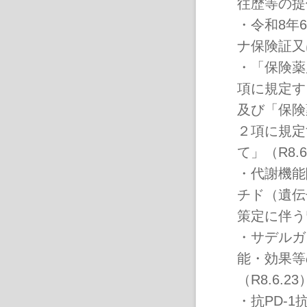
往歴等の提供
・
令和8年
ナ保険証又
・
「保険薬
項に規定す
及び「保険
２項に規定
て」（R8.6
・
代謝機能
チド（遺伝
策定に伴う留
・
サデルガ
能・効果等
（R8.6.23
・
抗PD-