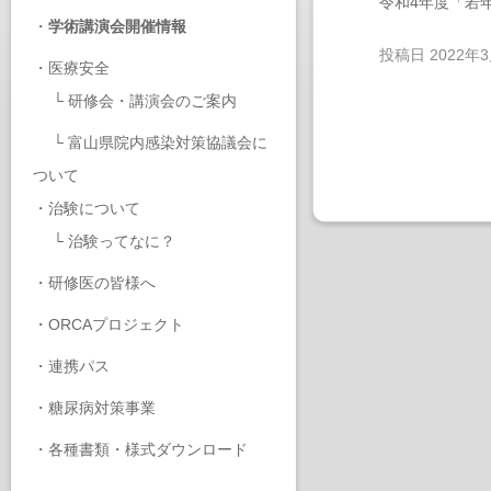
令和4年度「若
・
学術講演会開催情報
投稿日
2022年
・
医療安全
└
研修会・講演会のご案内
└
富山県院内感染対策協議会に
ついて
・
治験について
└
治験ってなに？
・
研修医の皆様へ
・
ORCAプロジェクト
・
連携パス
・
糖尿病対策事業
・
各種書類・様式ダウンロード