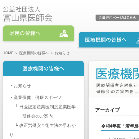
HOME
＞
医療機関の皆様へ
＞ お知らせ
・
お知らせ
・
産業保健、健康スポーツ
└
日医認定産業医制度産業医学
アーカイブ
研修会のご案内
└
改正労働安全衛生法の早わか
令和4年度「若年
り