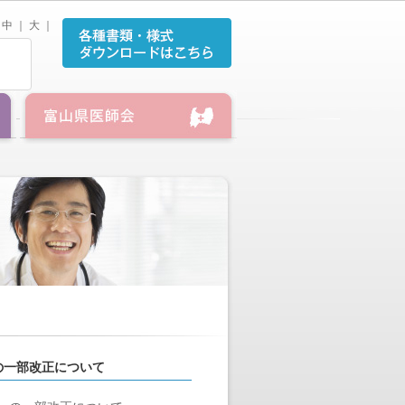
中
｜
大
｜
の一部改正について