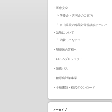
・
医療安全
└
研修会・講演会のご案内
└
富山県院内感染対策協議会について
・
治験について
└
治験ってなに？
・
研修医の皆様へ
・
ORCAプロジェクト
・
連携パス
・
糖尿病対策事業
・
各種書類・様式ダウンロード
アーカイブ