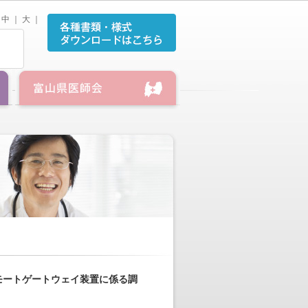
中
｜
大
｜
モートゲートウェイ装置に係る調