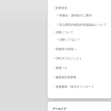
・
医療安全
└
研修会・講演会のご案内
└
富山県院内感染対策協議会について
・
治験について
└
治験ってなに？
・
研修医の皆様へ
・
ORCAプロジェクト
・
連携パス
・
糖尿病対策事業
・
各種書類・様式ダウンロード
アーカイブ