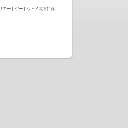
リモートゲートウェイ装置に係
へ
.